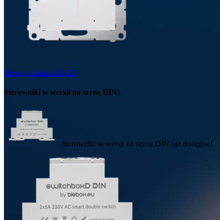
Więcej o Simon 54 GO
Sterowniki w wersji na szynę DIN!
Sterowniki w wersji na szynę DIN już dostępne!