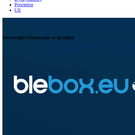
Powietrze
UE
Sterowniki wbudowane w łączniki!