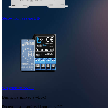
Sterowniki na szynę DIN
Wszystkie sterowniki
Darmowa aplikacja wBox!
Dostępna na smartfony i komputery PC!